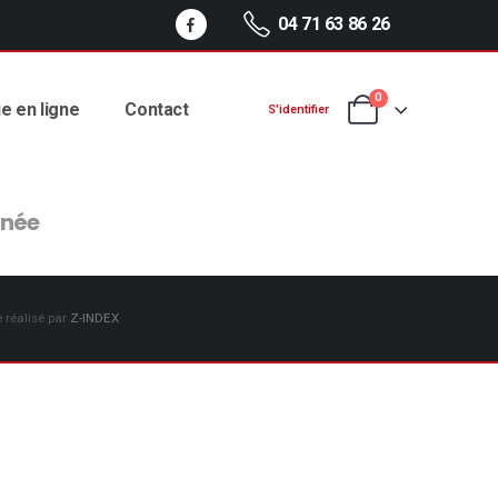
04 71 63 86 26
0
e en ligne
Contact
S'identifier
née
e réalisé par
Z-INDEX