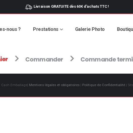
Livraison GRATUITE dès 60€ d'achats TTC !
es-nous ?
Prestations
Galerie Photo
Boutiqu
ier
Commander
Commande termi
– Cash Emballage|
Mentions légales et obligatoires
|
Politique de Confidentialité
| Sit