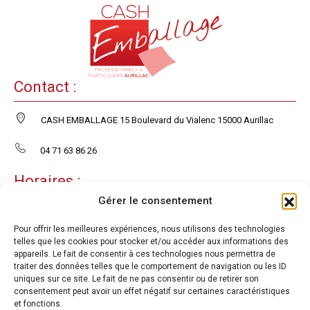
Contact :
CASH EMBALLAGE 15 Boulevard du Vialenc 15000 Aurillac
04 71 63 86 26
Horaires :
Gérer le consentement
Ouvert du lundi au vendredi :
Pour offrir les meilleures expériences, nous utilisons des technologies
08:30-12:00 14:00-18:00
telles que les cookies pour stocker et/ou accéder aux informations des
appareils. Le fait de consentir à ces technologies nous permettra de
Fermé le samedi et le dimanche
traiter des données telles que le comportement de navigation ou les ID
Aide :
uniques sur ce site. Le fait de ne pas consentir ou de retirer son
consentement peut avoir un effet négatif sur certaines caractéristiques
et fonctions.
Mon Compte